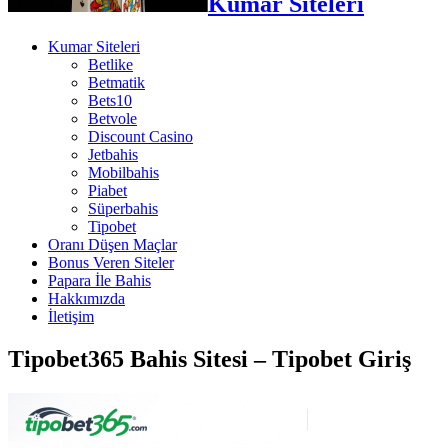
Kumar Siteleri
Kumar Siteleri
Betlike
Betmatik
Bets10
Betvole
Discount Casino
Jetbahis
Mobilbahis
Piabet
Süperbahis
Tipobet
Oranı Düşen Maçlar
Bonus Veren Siteler
Papara İle Bahis
Hakkımızda
İletişim
Tipobet365 Bahis Sitesi – Tipobet Giriş