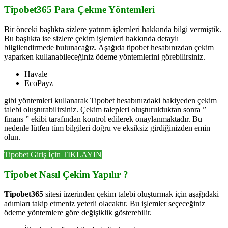
Tipobet365 Para Çekme Yöntemleri
Bir önceki başlıkta sizlere yatırım işlemleri hakkında bilgi vermiştik.
Bu başlıkta ise sizlere çekim işlemleri hakkında detaylı
bilgilendirmede bulunacağız. Aşağıda tipobet hesabınızdan çekim
yaparken kullanabileceğiniz ödeme yöntemlerini görebilirsiniz.
Havale
EcoPayz
gibi yöntemleri kullanarak Tipobet hesabınızdaki bakiyeden çekim
talebi oluşturabilirsiniz. Çekim talepleri oluşturulduktan sonra ”
finans ” ekibi tarafından kontrol edilerek onaylanmaktadır. Bu
nedenle lütfen tüm bilgileri doğru ve eksiksiz girdiğinizden emin
olun.
Tipobet Giriş İçin TIKLAYIN
Tipobet Nasıl Çekim Yapılır ?
Tipobet365
sitesi üzerinden çekim talebi oluşturmak için aşağıdaki
adımları takip etmeniz yeterli olacaktır. Bu işlemler seçeceğiniz
ödeme yöntemlere göre değişiklik gösterebilir.