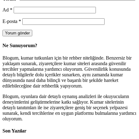
Ad
*
E-posta
*
Ne Sunuyorum?
Blogum, kumar tutkunları için bir rehber niteliğinde. Benzersiz bir
yaklaşım sunarak, ziyaretçilere kumar siteleri arasında güvenilir
tercihler yapmalarına yardımcı oluyorum. Güvenilirlik konusunda
detaylı bilgilerle dolu içerikler sunarken, aynı zamanda kumar
dünyasında nasıl daha bilinçli ve başarılı bir şekilde hareket
edilebileceğine dair rehberlik yapıyorum.
Blogum, oyunlara dair detaylı oynanış analizleri ile okuyucuların
deneyimlerini geliştirmelerine katkı sağlıyor. Kumar sitelerinin
detaylı tanıtımları ile ise ziyaretçilere geniş bir seçenek yelpazesi
sunarak, kendi tercihlerine en uygun platformu bulmalarına yardımcı
oluyorum.
Son Yazılar