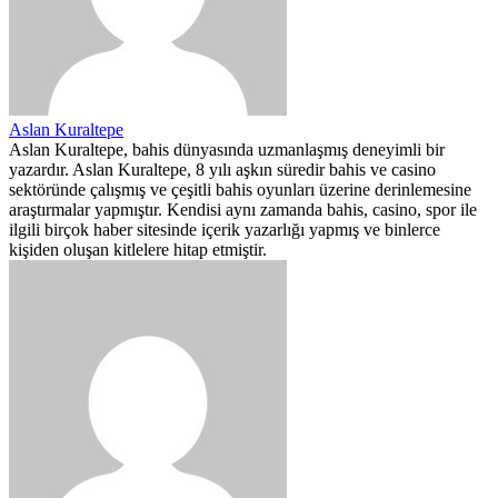
Aslan Kuraltepe
Aslan Kuraltepe, bahis dünyasında uzmanlaşmış deneyimli bir
yazardır. Aslan Kuraltepe, 8 yılı aşkın süredir bahis ve casino
sektöründe çalışmış ve çeşitli bahis oyunları üzerine derinlemesine
araştırmalar yapmıştır. Kendisi aynı zamanda bahis, casino, spor ile
ilgili birçok haber sitesinde içerik yazarlığı yapmış ve binlerce
kişiden oluşan kitlelere hitap etmiştir.