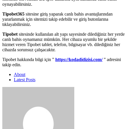
oynayabilirsiniz.
Tipobet365
sitesine giriş yaparak canlı bahis avantajlarından
yararlanmak için sitemizi takip edebilir ve giriş butonlarına
tıklayabilirsiniz.
Tipobet
sitesinde kullanılan alt yapı sayesinde dilediğiniz her yerde
canlı bahis oynamanız mümkün. Her cihaza uyumlu bir şekilde
hizmet veren Tipobet tablet, telefon, bilgisayar vb. dilediğiniz her
cihazda sorunsuz çalışacaktır.
Tipobet hakkında bilgi için ”
https://kodadidizisi.com/
” adresini
takip edin.
About
Latest Posts