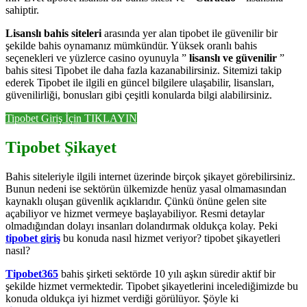
sahiptir.
Lisanslı bahis siteleri
arasında yer alan tipobet ile güvenilir bir
şekilde bahis oynamanız mümkündür. Yüksek oranlı bahis
seçenekleri ve yüzlerce casino oyunuyla ”
lisanslı ve güvenilir
”
bahis sitesi Tipobet ile daha fazla kazanabilirsiniz. Sitemizi takip
ederek Tipobet ile ilgili en güncel bilgilere ulaşabilir, lisansları,
güvenilirliği, bonusları gibi çeşitli konularda bilgi alabilirsiniz.
Tipobet Giriş İçin TIKLAYIN
Tipobet Şikayet
Bahis siteleriyle ilgili internet üzerinde birçok şikayet görebilirsiniz.
Bunun nedeni ise sektörün ülkemizde henüz yasal olmamasından
kaynaklı oluşan güvenlik açıklarıdır. Çünkü önüne gelen site
açabiliyor ve hizmet vermeye başlayabiliyor. Resmi detaylar
olmadığından dolayı insanları dolandırmak oldukça kolay. Peki
tipobet giriş
bu konuda nasıl hizmet veriyor? tipobet şikayetleri
nasıl?
Tipobet365
bahis şirketi sektörde 10 yılı aşkın süredir aktif bir
şekilde hizmet vermektedir. Tipobet şikayetlerini incelediğimizde bu
konuda oldukça iyi hizmet verdiği görülüyor. Şöyle ki