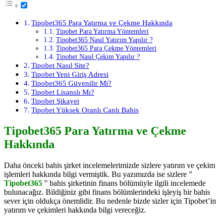
Tipobet365 Para Yatırma ve Çekme Hakkında
Tipobet Para Yatırma Yöntemleri
Tipobet365 Nasıl Yatırım Yapılır ?
Tipobet365 Para Çekme Yöntemleri
Tipobet Nasıl Çekim Yapılır ?
Tipobet Nasıl Site?
Tipobet Yeni Giriş Adresi
Tipobet365 Güvenilir Mi?
Tipobet Lisanslı Mı?
Tipobet Şikayet
Tipobet Yüksek Oranlı Canlı Bahis
Tipobet365 Para Yatırma ve Çekme
Hakkında
Daha önceki bahis şirket incelemelerimizde sizlere yatırım ve çekim
işlemleri hakkında bilgi vermiştik. Bu yazımızda ise sizlere ”
Tipobet365
” bahis şirketinin finans bölümüyle ilgili incelemede
bulunacağız. Bildiğiniz gibi finans bölümlerindeki işleyiş bir bahis
sever için oldukça önemlidir. Bu nedenle bizde sizler için Tipobet’in
yatırım ve çekimleri hakkında bilgi vereceğiz.