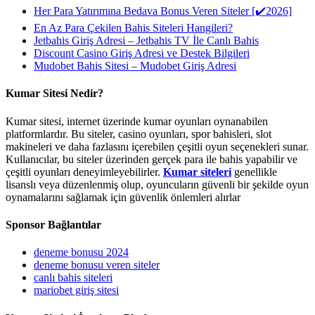
Her Para Yatırımına Bedava Bonus Veren Siteler [✔️2026]
En Az Para Çekilen Bahis Siteleri Hangileri?
Jetbahis Giriş Adresi – Jetbahis TV İle Canlı Bahis
Discount Casino Giriş Adresi ve Destek Bilgileri
Mudobet Bahis Sitesi – Mudobet Giriş Adresi
Kumar Sitesi Nedir?
Kumar sitesi, internet üzerinde kumar oyunları oynanabilen
platformlardır. Bu siteler, casino oyunları, spor bahisleri, slot
makineleri ve daha fazlasını içerebilen çeşitli oyun seçenekleri sunar.
Kullanıcılar, bu siteler üzerinden gerçek para ile bahis yapabilir ve
çeşitli oyunları deneyimleyebilirler.
Kumar siteleri
genellikle
lisanslı veya düzenlenmiş olup, oyuncuların güvenli bir şekilde oyun
oynamalarını sağlamak için güvenlik önlemleri alırlar
Sponsor Bağlantılar
deneme bonusu 2024
deneme bonusu veren siteler
canlı bahis siteleri
mariobet giriş sitesi