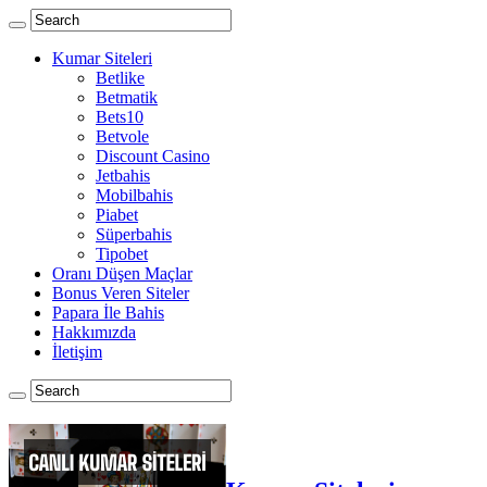
Kumar Siteleri
Betlike
Betmatik
Bets10
Betvole
Discount Casino
Jetbahis
Mobilbahis
Piabet
Süperbahis
Tipobet
Oranı Düşen Maçlar
Bonus Veren Siteler
Papara İle Bahis
Hakkımızda
İletişim