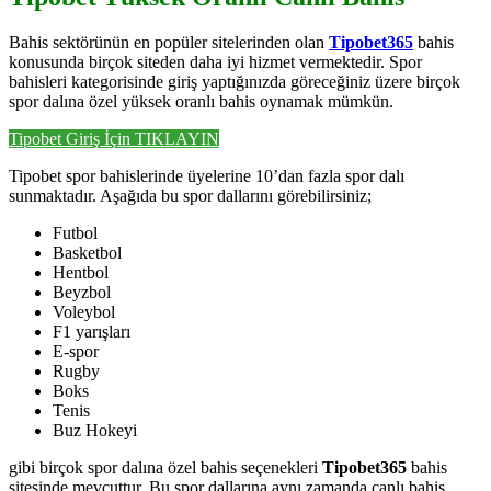
Bahis sektörünün en popüler sitelerinden olan
Tipobet365
bahis
konusunda birçok siteden daha iyi hizmet vermektedir. Spor
bahisleri kategorisinde giriş yaptığınızda göreceğiniz üzere birçok
spor dalına özel yüksek oranlı bahis oynamak mümkün.
Tipobet Giriş İçin TIKLAYIN
Tipobet spor bahislerinde üyelerine 10’dan fazla spor dalı
sunmaktadır. Aşağıda bu spor dallarını görebilirsiniz;
Futbol
Basketbol
Hentbol
Beyzbol
Voleybol
F1 yarışları
E-spor
Rugby
Boks
Tenis
Buz Hokeyi
gibi birçok spor dalına özel bahis seçenekleri
Tipobet365
bahis
sitesinde mevcuttur. Bu spor dallarına aynı zamanda canlı bahis