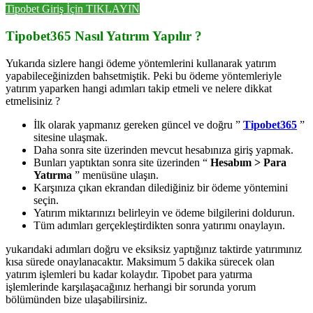
Tipobet Giriş İçin TIKLAYIN
Tipobet365 Nasıl Yatırım Yapılır ?
Yukarıda sizlere hangi ödeme yöntemlerini kullanarak yatırım
yapabileceğinizden bahsetmiştik. Peki bu ödeme yöntemleriyle
yatırım yaparken hangi adımları takip etmeli ve nelere dikkat
etmelisiniz ?
İlk olarak yapmanız gereken güncel ve doğru ”
Tipobet365
”
sitesine ulaşmak.
Daha sonra site üzerinden mevcut hesabınıza giriş yapmak.
Bunları yaptıktan sonra site üzerinden “
Hesabım > Para
Yatırma
” menüsüne ulaşın.
Karşınıza çıkan ekrandan dilediğiniz bir ödeme yöntemini
seçin.
Yatırım miktarınızı belirleyin ve ödeme bilgilerini doldurun.
Tüm adımları gerçekleştirdikten sonra yatırımı onaylayın.
yukarıdaki adımları doğru ve eksiksiz yaptığınız taktirde yatırımınız
kısa sürede onaylanacaktır. Maksimum 5 dakika sürecek olan
yatırım işlemleri bu kadar kolaydır. Tipobet para yatırma
işlemlerinde karşılaşacağınız herhangi bir sorunda yorum
bölümünden bize ulaşabilirsiniz.