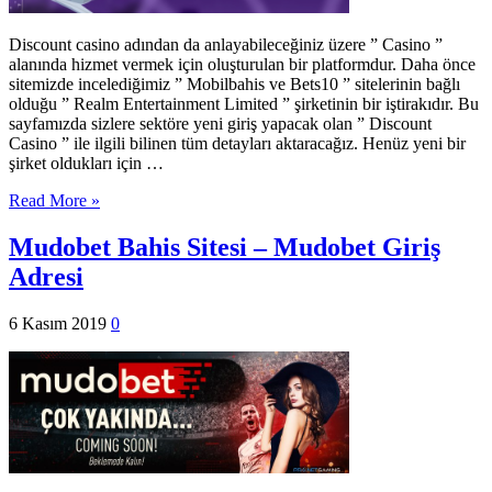
Discount casino adından da anlayabileceğiniz üzere ” Casino ”
alanında hizmet vermek için oluşturulan bir platformdur. Daha önce
sitemizde incelediğimiz ” Mobilbahis ve Bets10 ” sitelerinin bağlı
olduğu ” Realm Entertainment Limited ” şirketinin bir iştirakıdır. Bu
sayfamızda sizlere sektöre yeni giriş yapacak olan ” Discount
Casino ” ile ilgili bilinen tüm detayları aktaracağız. Henüz yeni bir
şirket oldukları için …
Read More »
Mudobet Bahis Sitesi – Mudobet Giriş
Adresi
6 Kasım 2019
0