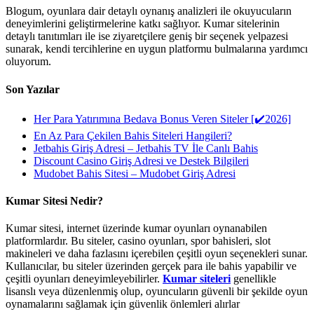
Blogum, oyunlara dair detaylı oynanış analizleri ile okuyucuların
deneyimlerini geliştirmelerine katkı sağlıyor. Kumar sitelerinin
detaylı tanıtımları ile ise ziyaretçilere geniş bir seçenek yelpazesi
sunarak, kendi tercihlerine en uygun platformu bulmalarına yardımcı
oluyorum.
Son Yazılar
Her Para Yatırımına Bedava Bonus Veren Siteler [✔️2026]
En Az Para Çekilen Bahis Siteleri Hangileri?
Jetbahis Giriş Adresi – Jetbahis TV İle Canlı Bahis
Discount Casino Giriş Adresi ve Destek Bilgileri
Mudobet Bahis Sitesi – Mudobet Giriş Adresi
Kumar Sitesi Nedir?
Kumar sitesi, internet üzerinde kumar oyunları oynanabilen
platformlardır. Bu siteler, casino oyunları, spor bahisleri, slot
makineleri ve daha fazlasını içerebilen çeşitli oyun seçenekleri sunar.
Kullanıcılar, bu siteler üzerinden gerçek para ile bahis yapabilir ve
çeşitli oyunları deneyimleyebilirler.
Kumar siteleri
genellikle
lisanslı veya düzenlenmiş olup, oyuncuların güvenli bir şekilde oyun
oynamalarını sağlamak için güvenlik önlemleri alırlar