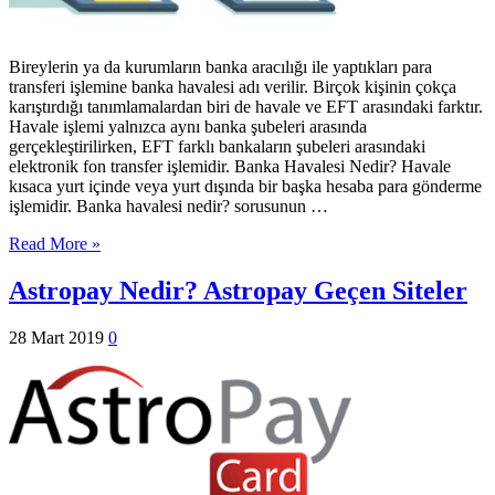
Bireylerin ya da kurumların banka aracılığı ile yaptıkları para
transferi işlemine banka havalesi adı verilir. Birçok kişinin çokça
karıştırdığı tanımlamalardan biri de havale ve EFT arasındaki farktır.
Havale işlemi yalnızca aynı banka şubeleri arasında
gerçekleştirilirken, EFT farklı bankaların şubeleri arasındaki
elektronik fon transfer işlemidir. Banka Havalesi Nedir? Havale
kısaca yurt içinde veya yurt dışında bir başka hesaba para gönderme
işlemidir. Banka havalesi nedir? sorusunun …
Read More »
Astropay Nedir? Astropay Geçen Siteler
28 Mart 2019
0