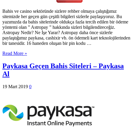
Bahis ve casino sektöründe sizlere rehber olmaya çalıştığımız
sitemizde her geçen gün çeşitli bilgileri sizlerle paylaşıyoruz. Bu
yazımızda da bahis sitelerinde oldukça fazla tercih edilen bir ödeme
yöntemi olan ” Astropay ” hakkında sizleri bilgilendireceğiz.
Astropay Nedir? Ne İşe Yarar? Astropay daha önce sizlerle
paylaştığımız paykasa, cashixir vb. ön ödemeli kart teknolojilerinden
bir tanesidir. 16 haneden oluşan bir pin kodu …
Read More »
Paykasa Geçen Bahis Siteleri – Paykasa
Al
19 Mart 2019
0