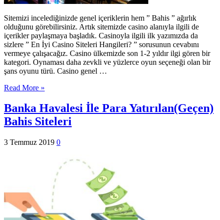
Sitemizi incelediğinizde genel içeriklerin hem ” Bahis ” ağırlık
olduğunu görebilirsiniz. Artık sitemizde casino alanıyla ilgili de
içerikler paylaşmaya başladık. Casinoyla ilgili ilk yazımızda da
sizlere ” En İyi Casino Siteleri Hangileri? ” sorusunun cevabını
vermeye çalışacağız. Casino ülkemizde son 1-2 yıldır ilgi gören bir
kategori. Oynaması daha zevkli ve yüzlerce oyun seçeneği olan bir
şans oyunu türü. Casino genel …
Read More »
Banka Havalesi İle Para Yatırılan(Geçen)
Bahis Siteleri
3 Temmuz 2019
0