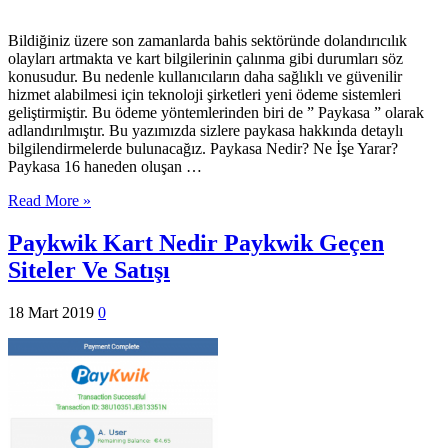
Bildiğiniz üzere son zamanlarda bahis sektöründe dolandırıcılık
olayları artmakta ve kart bilgilerinin çalınma gibi durumları söz
konusudur. Bu nedenle kullanıcıların daha sağlıklı ve güvenilir
hizmet alabilmesi için teknoloji şirketleri yeni ödeme sistemleri
geliştirmiştir. Bu ödeme yöntemlerinden biri de ” Paykasa ” olarak
adlandırılmıştır. Bu yazımızda sizlere paykasa hakkında detaylı
bilgilendirmelerde bulunacağız. Paykasa Nedir? Ne İşe Yarar?
Paykasa 16 haneden oluşan …
Read More »
Paykwik Kart Nedir Paykwik Geçen
Siteler Ve Satışı
18 Mart 2019
0