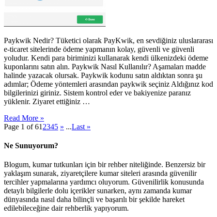
Paykwik Nedir? Tüketici olarak PayKwik, en sevdiğiniz uluslararası
e-ticaret sitelerinde ödeme yapmanın kolay, güvenli ve güvenli
yoludur. Kendi para biriminizi kullanarak kendi ülkenizdeki ödeme
kuponlarını satın alın. Paykwik Nasıl Kullanılır? Aşamaları madde
halinde yazacak olursak. Paykwik kodunu satın aldıktan sonra şu
adımlar; Ödeme yöntemleri arasından paykwik seçiniz Aldığınız kod
bilgilerinizi giriniz. Sistem kontrol eder ve bakiyenize paranız
yüklenir. Ziyaret ettiğiniz …
Read More »
Page 1 of 6
1
2
3
4
5
»
...
Last »
Ne Sunuyorum?
Blogum, kumar tutkunları için bir rehber niteliğinde. Benzersiz bir
yaklaşım sunarak, ziyaretçilere kumar siteleri arasında güvenilir
tercihler yapmalarına yardımcı oluyorum. Güvenilirlik konusunda
detaylı bilgilerle dolu içerikler sunarken, aynı zamanda kumar
dünyasında nasıl daha bilinçli ve başarılı bir şekilde hareket
edilebileceğine dair rehberlik yapıyorum.