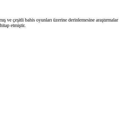
ış ve çeşitli bahis oyunları üzerine derinlemesine araştırmalar
itap etmiştir.