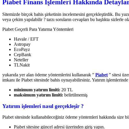
Piabet Finans İşlemleri Hakkında Detayla
Sitemizde birçok bahis şirketinin incelemesini gerçekleştirdik. Bu yaz
veya çekim yapılabilir ? tarzı soruların cevapları bu başlıkta sizlerle ol
Piabet Geçerli Para Yatırma Yöntemleri
Havale / EFT
Astropay
EcoPayz
CepBank
Neteller
TLNakit
yukarıda yer alan ödeme yöntemlerini kullanarak ”
Piabet
” sitesi üze
imkanı ile Piabet sitesinde bahis oynayabilirsiniz. Yatırım işlemleri
minimum yatırım limiti:
20 TL
maksimum yatırım limiti:
belirtilmemiş
Yatırım işlemleri nasıl gerçekleşîr ?
Piabet sitesinde kullanabileceğiniz ödeme yöntemleri hakkında size bil
Piabet sitesine güncel adresi üzerinden giriş yapın.