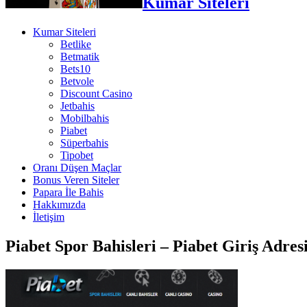
Kumar Siteleri
Kumar Siteleri
Betlike
Betmatik
Bets10
Betvole
Discount Casino
Jetbahis
Mobilbahis
Piabet
Süperbahis
Tipobet
Oranı Düşen Maçlar
Bonus Veren Siteler
Papara İle Bahis
Hakkımızda
İletişim
Piabet Spor Bahisleri – Piabet Giriş Adres