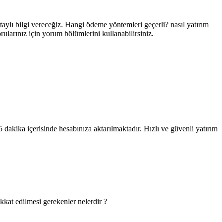
aylı bilgi vereceğiz. Hangi ödeme yöntemleri geçerli? nasıl yatırım
Sorularınız için yorum bölümlerini kullanabilirsiniz.
i 5 dakika içerisinde hesabınıza aktarılmaktadır. Hızlı ve güvenli yatırım
kkat edilmesi gerekenler nelerdir ?