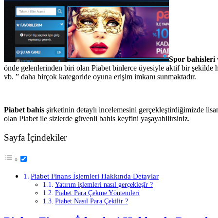
Spor bahisleri 
önde gelenlerinden biri olan Piabet binlerce üyesiyle aktif bir şekil
vb. ” daha birçok kategoride oyuna erişim imkanı sunmaktadır.
Piabet bahis
şirketinin detaylı incelemesini gerçekleştirdiğimizde lis
olan Piabet ile sizlerde güvenli bahis keyfini yaşayabilirsiniz.
Sayfa İçindekiler
Piabet Finans İşlemleri Hakkında Detaylar
Yatırım işlemleri nasıl gerçekleşîr ?
Piabet Para Çekme Yöntemleri
Piabet Nasıl Para Çekilir ?