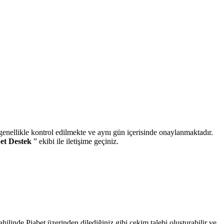
 genellikle kontrol edilmekte ve aynı gün içerisinde onaylanmaktadır.
et Destek
” ekibi ile iletişime geçiniz.
ilinde Piabet üzerinden dilediğiniz gibi çekim talebi oluşturabilir ve