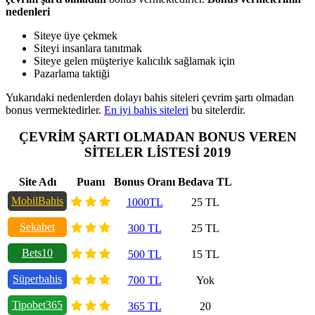
nedenleri
Siteye üye çekmek
Siteyi insanlara tanıtmak
Siteye gelen müşteriye kalıcılık sağlamak için
Pazarlama taktiği
Yukarıdaki nedenlerden dolayı bahis siteleri çevrim şartı olmadan
bonus vermektedirler.
En iyi bahis siteleri
bu sitelerdir.
ÇEVRİM ŞARTI OLMADAN BONUS VEREN
SİTELER LİSTESİ 2019
Site Adı
Puanı
Bonus Oranı
Bedava TL
MobilBahis
1000TL
25 TL
Sekabet
300 TL
25 TL
Bets10
500 TL
15 TL
Süperbahis
700 TL
Yok
Tipobet365
365 TL
20