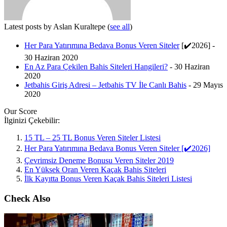
Latest posts by Aslan Kuraltepe
(
see all
)
Her Para Yatırımına Bedava
Bonus Veren Siteler
[✔️2026]
-
30 Haziran 2020
En Az Para Çekilen Bahis Siteleri Hangileri?
- 30 Haziran
2020
Jetbahis Giriş Adresi – Jetbahis TV İle Canlı Bahis
- 29 Mayıs
2020
Our Score
İlginizi Çekebilir:
15 TL – 25 TL Bonus Veren Siteler Listesi
Her Para Yatırımına Bedava Bonus Veren Siteler [✔️2026]
Çevrimsiz Deneme Bonusu Veren Siteler 2019
En Yüksek Oran Veren Kaçak Bahis Siteleri
İlk Kayıtta Bonus Veren Kaçak Bahis Siteleri Listesi
Check Also